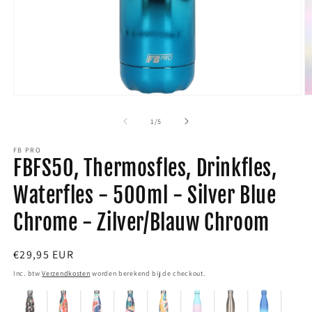
Media
M
1
2
van
1
/
5
openen
o
FB PRO
in
i
FBFS50, Thermosfles, Drinkfles,
modaal
m
Waterfles - 500ml - Silver Blue
Chrome - Zilver/Blauw Chroom
Normale
€29,95 EUR
prijs
Inc. btw
Verzendkosten
worden berekend bij de checkout.