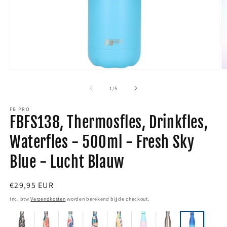
Media
M
1
2
van
1
/
5
openen
o
FB PRO
in
i
FBFS138, Thermosfles, Drinkfles,
modaal
m
Waterfles - 500ml - Fresh Sky
Blue - Lucht Blauw
Normale
€29,95 EUR
prijs
Inc. btw
Verzendkosten
worden berekend bij de checkout.