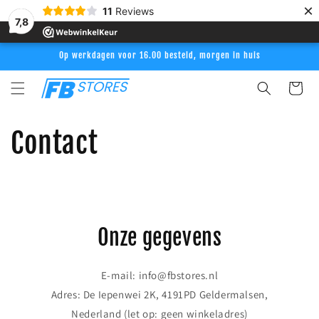
Meteen
×
11
Reviews
naar de
7,8
content
Op werkdagen voor 16.00 besteld, morgen in huis
Winkelwag
Contact
Onze gegevens
E-mail: info@fbstores.nl
Adres: De Iepenwei 2K, 4191PD Geldermalsen,
Nederland (let op: geen winkeladres)