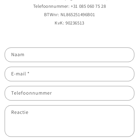
Telefoonnummer: +31 085 060 75 28
BTWnr: NL865251496B01
KvK: 90236513
C
Naam
o
n
E‑mail
*
t
a
c
Telefoonnummer
t
f
Reactie
o
r
m