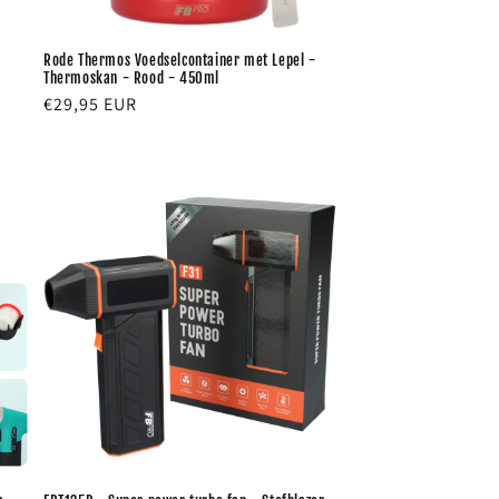
Rode Thermos Voedselcontainer met Lepel -
Thermoskan - Rood - 450ml
Normale
€29,95 EUR
prijs