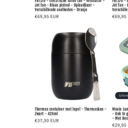
FBT170 - Electrische turbo fan - Ventilator -
FBT170 - E
Jet fan - Blaas pistool - Oplaadbaar -
Jet fan -
Verschillende snelheden - Oranje
Verschill
Normale
€69,95 EUR
Normal
€69,95
prijs
prijs
Uitv
Thermos container met lepel - Thermoskan -
Mooie Lun
Zwart - 420ml
- Ook te 
- Met Bes
Normale
€37,50 EUR
Normal
€29,95
prijs