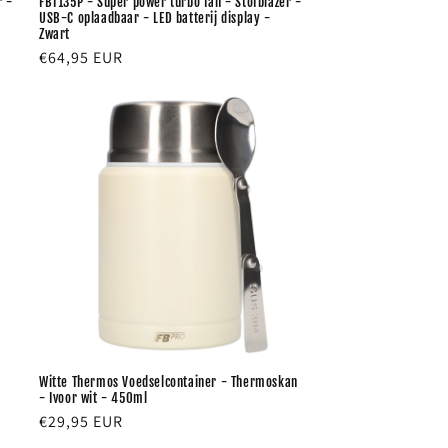
r -
FBT135P - Super power turbo fan - Stofblazer -
USB-C oplaadbaar - LED batterij display -
Zwart
Normale
€64,95 EUR
prijs
Witte Thermos Voedselcontainer - Thermoskan
- Ivoor wit - 450ml
Normale
€29,95 EUR
prijs