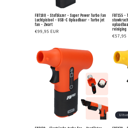
FBT180 - Stofblazer - Super Power Turbo Fan
FBT155 - 
Luchtpistool - USB-C Oplaadbaar - Turbo jet
stuwkrach
fan - Zwart
oplaadbaa
reiniging
Normale
€99,95 EUR
Normal
€57,95
prijs
prijs
Uitv