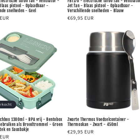
lectrische turbo fan - Ventilator -
FBT170 - Electrische turbo fan - Ventilato
 Blaas pistool - Oplaadbaar -
Jet fan - Blaas pistool - Oplaadbaar -
ende snelheden - Geel
Verschillende snelheden - Blauw
e
 EUR
Normale
€69,95 EUR
prijs
erkocht
chbox 1300ml - BPA vrij - Bentobox
Zwarte Thermos Voedselcontainer -
gebruiken als Broodtrommel - Groen
Thermoskan - Zwart - 450ml
tek en Sausbakje
Normale
€29,95 EUR
e
 EUR
prijs