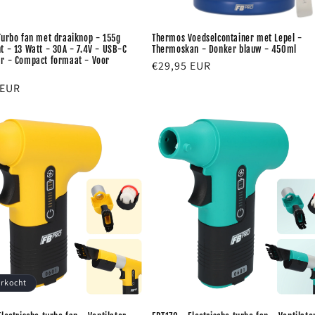
Turbo fan met draaiknop - 155g
Thermos Voedselcontainer met Lepel -
t - 13 Watt - 30A - 7.4V - USB-C
Thermoskan - Donker blauw - 450ml
r - Compact formaat - Voor
Normale
€29,95 EUR
prijs
e
 EUR
erkocht