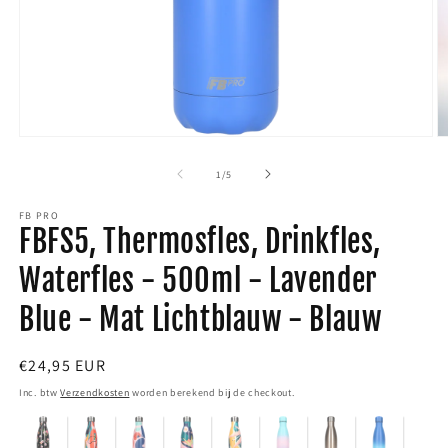
Media
M
1
2
van
1
/
5
openen
o
FB PRO
in
i
FBFS5, Thermosfles, Drinkfles,
modaal
m
Waterfles - 500ml - Lavender
Blue - Mat Lichtblauw - Blauw
Normale
€24,95 EUR
prijs
Inc. btw
Verzendkosten
worden berekend bij de checkout.