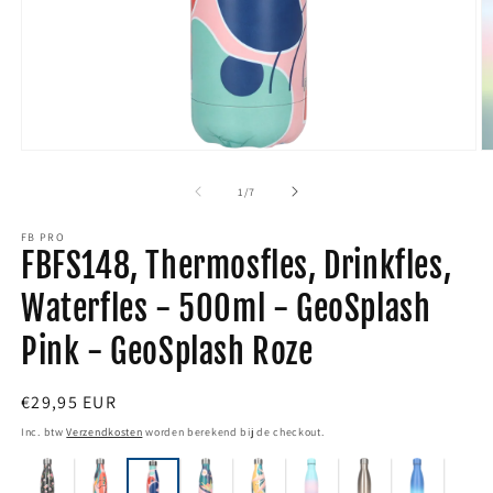
Media
M
1
2
van
1
/
7
openen
o
FB PRO
in
i
FBFS148, Thermosfles, Drinkfles,
modaal
m
Waterfles - 500ml - GeoSplash
Pink - GeoSplash Roze
Normale
€29,95 EUR
prijs
Inc. btw
Verzendkosten
worden berekend bij de checkout.