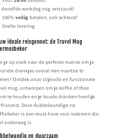
Voor
16:00
besteld?
dezelfde werkdag nog verstuurd!
100%
veilig
betalen, ook achteraf
Snelle levering
uw ideale reisgenoot: de Travel Mug
ermosbeker
n je op zoek naar de perfecte manier om je
voriete drankjes overal mee naartoe te
men? Ontdek onze stijlvolle en functionele
avel mug, ontworpen om je koffie of thee
rm te houden en je koude dranken heerlijk
rfrissend. Deze dubbelwandige rvs
ffiebeker is een must-have voor iedereen die
el onderweg is.
bbelwandig en duurzaam