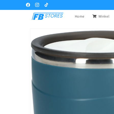
Meteen
naar de
Facebook
Instagram
TikTok
content
Home
Winkel
Ga direct naar
productinformatie