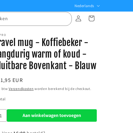
T
Nederlands
a
Inloggen
Winkelwagen
ken
a
l
 PRO
ravel mug - Koffiebeker -
angdurig warm of koud -
luitbare Bovenkant - Blauw
ormale
31,95 EUR
ijs
. btw
Verzendkosten
worden berekend bij de checkout.
tal
Aan winkelwagen toevoegen