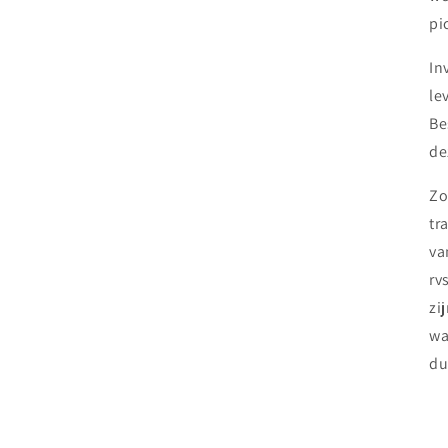
pi
In
le
Be
de
Zo
tr
va
rv
zi
wa
du