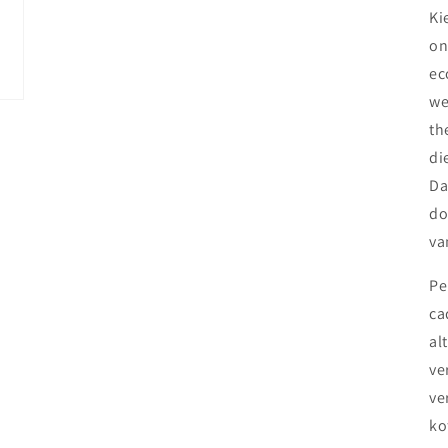
Ki
on
ec
we
th
di
Da
do
va
Pe
ca
al
ve
ve
ko