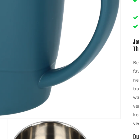
Jo
Th
Be
fa
ne
tr
wa
ve
ko
ve
Du