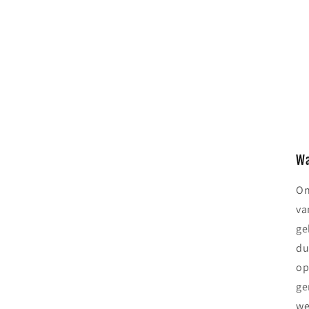
Wa
On
va
ge
du
op
ge
we