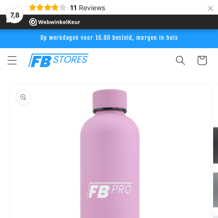
Meteen
×
11
Reviews
naar de
7,8
content
Op werkdagen voor 16.00 besteld, morgen in huis
Winkelwag
Ga direct naar
productinformatie