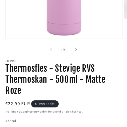
Media
M
1
2
van
1
/
6
openen
o
FB PRO
in
i
Thermosfles - Stevige RVS
modaal
m
Thermoskan - 500ml - Matte
Roze
Normale
€22,99 EUR
Uitverkocht
prijs
Inc. btw
Verzendkosten
worden berekend bij de checkout.
Aantal