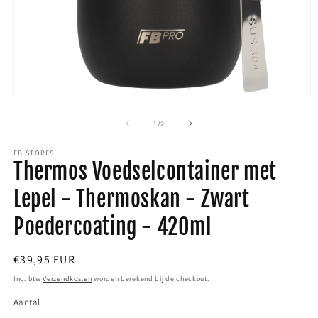
Media
M
1
2
van
1
/
2
openen
o
FB STORES
in
i
Thermos Voedselcontainer met
modaal
m
Lepel - Thermoskan - Zwart
Poedercoating - 420ml
Normale
€39,95 EUR
prijs
Inc. btw
Verzendkosten
worden berekend bij de checkout.
Aantal