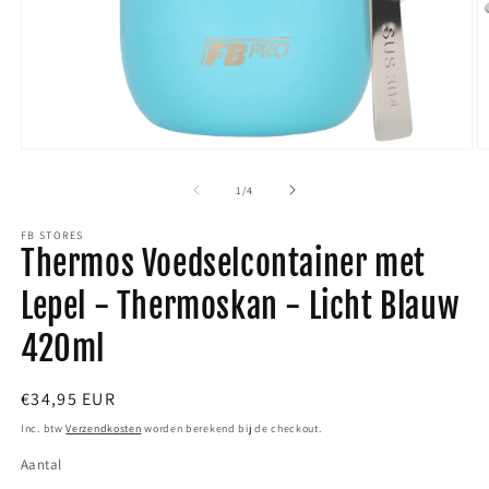
Media
M
1
2
van
1
/
4
openen
o
FB STORES
in
i
Thermos Voedselcontainer met
modaal
m
Lepel - Thermoskan - Licht Blauw
420ml
Normale
€34,95 EUR
prijs
Inc. btw
Verzendkosten
worden berekend bij de checkout.
Aantal