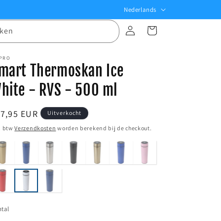
T
Nederlands
a
Inloggen
Winkelwagen
ken
a
l
 PRO
mart Thermoskan Ice
hite - RVS - 500 ml
ormale
17,95 EUR
Uitverkocht
ijs
. btw
Verzendkosten
worden berekend bij de checkout.
tal