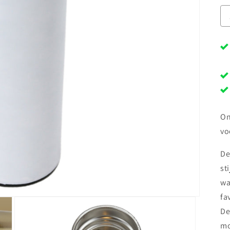
On
vo
De
st
wa
fa
De
mo