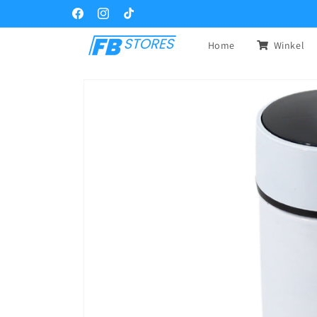
Meteen
naar de
Facebook
Instagram
TikTok
content
Home
Winkel
Ga direct naar
productinformatie