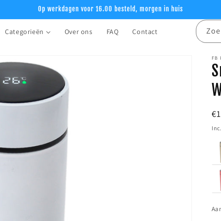
Op werkdagen voor 16.00 besteld, morgen in huis
Zoe
Categorieën
Over ons
FAQ
Contact
FB
S
W
N
€
pr
Inc
Aan