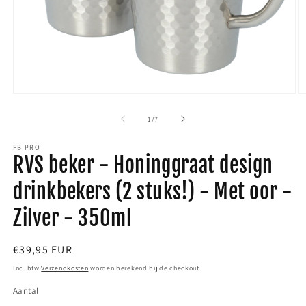
Media
M
1
2
van
1
/
7
openen
o
FB PRO
in
i
RVS beker - Honinggraat design
modaal
m
drinkbekers (2 stuks!) - Met oor -
Zilver - 350ml
Normale
€39,95 EUR
prijs
Inc. btw
Verzendkosten
worden berekend bij de checkout.
Aantal