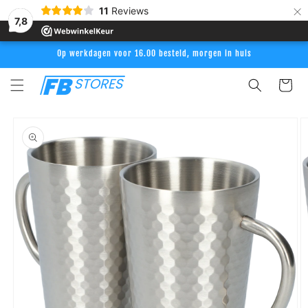
Meteen
×
11
Reviews
naar de
7,8
content
Op werkdagen voor 16.00 besteld, morgen in huis
Winkelwag
Ga direct naar
productinformatie