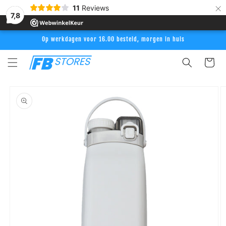
Meteen
×
11
Reviews
naar de
7,8
content
Op werkdagen voor 16.00 besteld, morgen in huis
Winkelwag
Ga direct naar
productinformatie