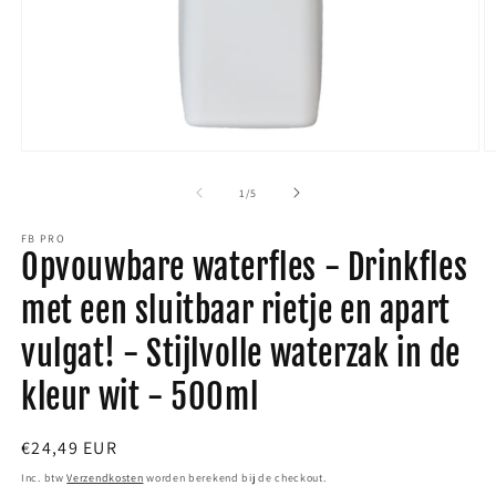
Media
M
1
2
van
1
/
5
openen
o
FB PRO
in
i
Opvouwbare waterfles - Drinkfles
modaal
m
met een sluitbaar rietje en apart
vulgat! - Stijlvolle waterzak in de
kleur wit - 500ml
Normale
€24,49 EUR
prijs
Inc. btw
Verzendkosten
worden berekend bij de checkout.