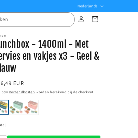
T
Nederlands
a
Inloggen
Winkelwagen
ken
a
l
 PRO
unchbox - 1400ml - Met
ervies en vakjes x3 - Geel &
lauw
ormale
26,49 EUR
ijs
. btw
Verzendkosten
worden berekend bij de checkout.
tal