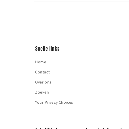
Media
8
openen
in
modaal
Snelle links
Home
Contact
Over ons
Zoeken
Your Privacy Choices