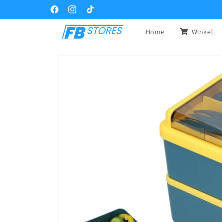
Meteen
naar de
Facebook
Instagram
TikTok
content
Home
Winkel
Ga direct naar
productinformatie