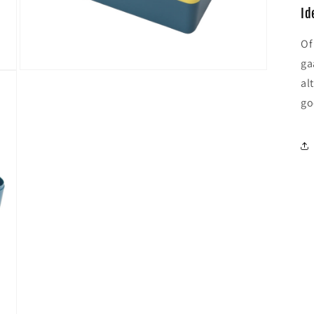
Id
Of
ga
Media
al
7
go
openen
in
modaal