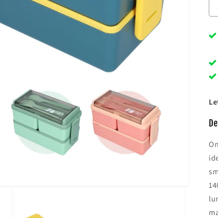
Le
De
On
id
sm
14
lu
ma