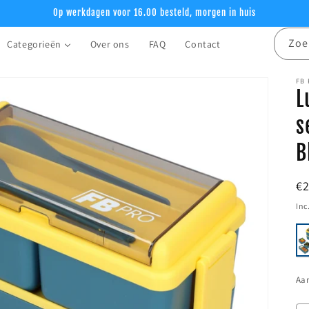
Op werkdagen voor 16.00 besteld, morgen in huis
Zoe
Categorieën
Over ons
FAQ
Contact
FB
L
s
B
N
€
pr
Inc
Aan