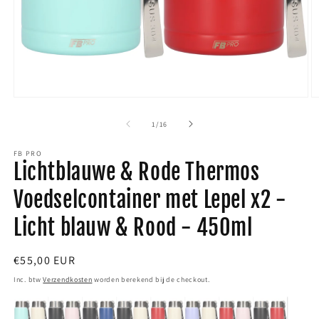
Media
M
1
2
van
1
/
16
openen
o
FB PRO
in
i
Lichtblauwe & Rode Thermos
modaal
m
Voedselcontainer met Lepel x2 -
Licht blauw & Rood - 450ml
Normale
€55,00 EUR
prijs
Inc. btw
Verzendkosten
worden berekend bij de checkout.