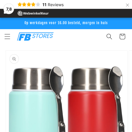
Meteen
×
11
Reviews
naar de
7,8
content
Op werkdagen voor 16.00 besteld, morgen in huis
Winkelwag
Ga direct naar
productinformatie