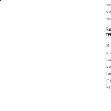
ve
on
wi
Ra
tw
Me
al
Id
be
fu
ma
ke