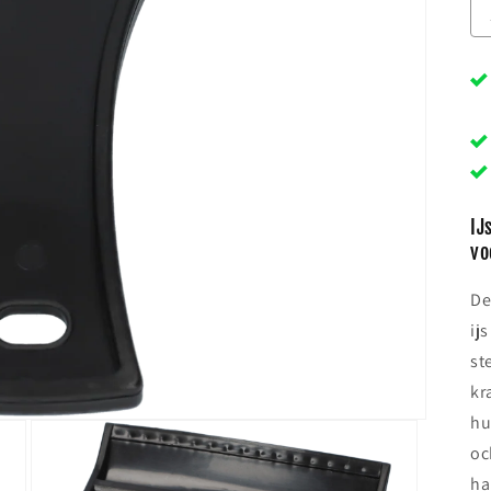
IJ
vo
De
ij
st
kr
hu
oc
ha