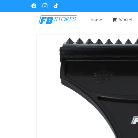
Meteen
naar de
Facebook
Instagram
TikTok
content
Home
Winkel
Ga direct naar
productinformatie