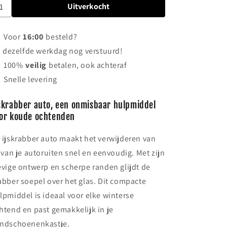
Uitverkocht
Voor
16:00
besteld?
dezelfde werkdag nog verstuurd!
100%
veilig
betalen, ook achteraf
Snelle levering
skrabber auto, een onmisbaar hulpmiddel
or koude ochtenden
 ijskrabber auto maakt het verwijderen van
s van je autoruiten snel en eenvoudig. Met zijn
evige ontwerp en scherpe randen glijdt de
abber soepel over het glas. Dit compacte
lpmiddel is ideaal voor elke winterse
htend en past gemakkelijk in je
ndschoenenkastje.