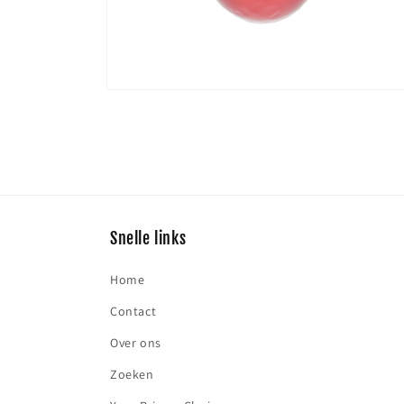
Media
6
openen
in
modaal
Snelle links
Home
Contact
Over ons
Zoeken