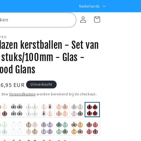
T
Nederlands
a
Inloggen
Winkelwagen
ken
a
l
 PRO
lazen kerstballen - Set van
 stuks/100mm - Glas -
ood Glans
ormale
26,95 EUR
Uitverkocht
ijs
. btw
Verzendkosten
worden berekend bij de checkout.