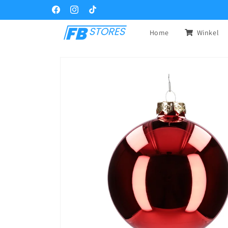
Meteen
naar de
Facebook
Instagram
TikTok
content
Home
Winkel
Ga direct naar
productinformatie