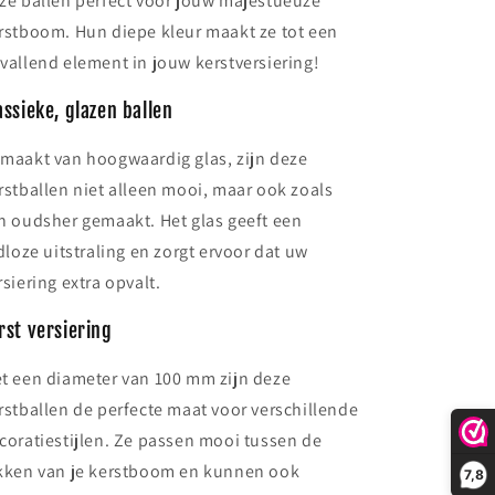
ze ballen perfect voor jouw majestueuze
rstboom. Hun diepe kleur maakt ze tot een
vallend element in jouw kerstversiering!
assieke, glazen ballen
maakt van hoogwaardig glas, zijn deze
rstballen niet alleen mooi, maar ook zoals
n oudsher gemaakt. Het glas geeft een
jdloze uitstraling en zorgt ervoor dat uw
rsiering extra opvalt.
rst versiering
t een diameter van 100 mm zijn deze
rstballen de perfecte maat voor verschillende
coratiestijlen. Ze passen mooi tussen de
kken van je kerstboom en kunnen ook
7,8