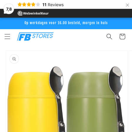
Meteen
×
11
Reviews
naar de
7,8
content
Op werkdagen voor 16.00 besteld, morgen in huis
Winkelwag
Ga direct naar
productinformatie