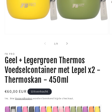
Media
M
1
2
van
1
/
9
openen
o
FB PRO
in
i
Geel + Legergroen Thermos
modaal
m
Voedselcontainer met Lepel x2 -
Thermoskan - 450ml
Normale
€60,00 EUR
Uitverkocht
prijs
Inc. btw
Verzendkosten
worden berekend bij de checkout.