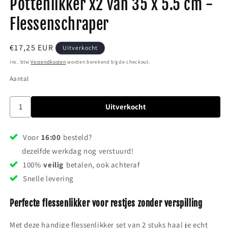
Pottenlikker x2 van 35 x 5.5 cm -
Flessenschraper
Normale
€17,25 EUR
Uitverkocht
prijs
Inc. btw
Verzendkosten
worden berekend bij de checkout.
Aantal
Uitverkocht
Voor
16:00
besteld?
dezelfde werkdag nog verstuurd!
100%
veilig
betalen, ook achteraf
Snelle levering
Perfecte flessenlikker voor restjes zonder verspilling
Met deze handige flessenlikker set van 2 stuks haal je echt